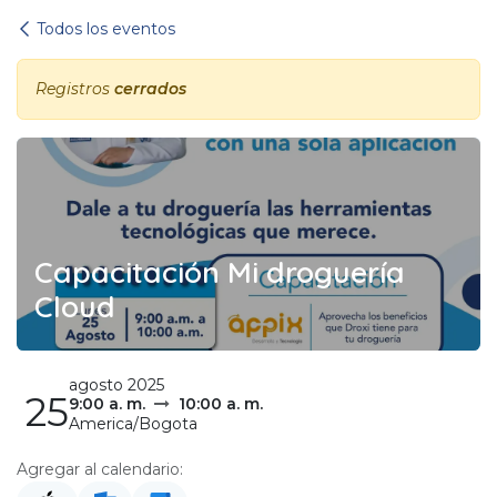
Ir al contenido
Todos los eventos
Registros
cerrados
Capacitación Mi droguería
Cloud
agosto 2025
25
9:00 a. m.
10:00 a. m.
America/Bogota
Agregar al calendario: