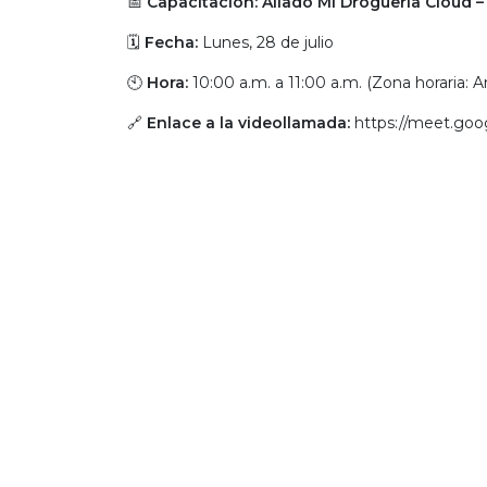
📅
Capacitación: Aliado Mi Droguería Cloud –
🗓️
Fecha:
Lunes, 28 de julio
🕙
Hora:
10:00 a.m. a 11:00 a.m. (Zona horaria:
🔗
Enlace a la videollamada:
https://meet.goo