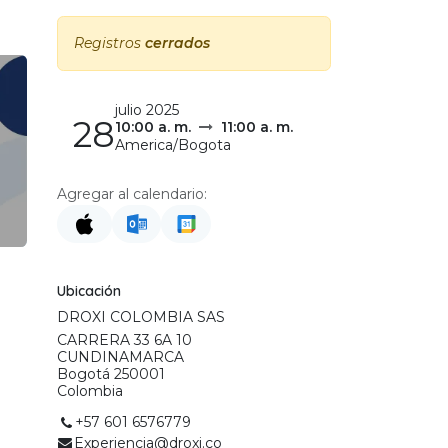
Registros
cerrados
julio 2025
28
10:00 a. m.
11:00 a. m.
America/Bogota
I
Agregar al calendario:
Ubicación
DROXI COLOMBIA SAS
CARRERA 33 6A 10
CUNDINAMARCA
Bogotá 250001
Colombia
+57 601 6576779
Experiencia@droxi.co