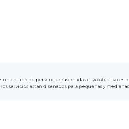
 un equipo de personas apasionadas cuyo objetivo es me
ros servicios están diseñados para pequeñas y mediana
555-555-5556
fo@suempresa.ejemplo.com