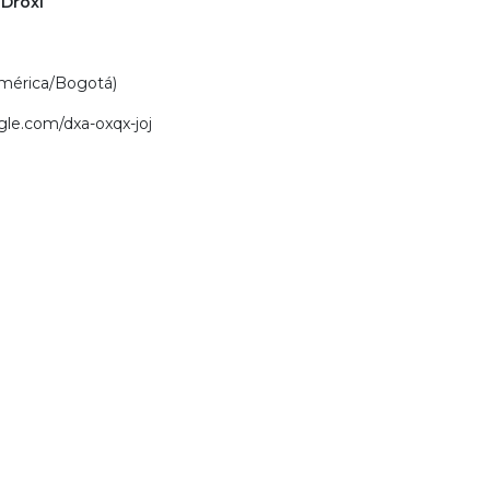
 Droxi
 América/Bogotá)
gle.com/dxa-oxqx-joj