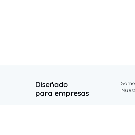
Diseñado
Somos
Nuest
para empresas
Inicio
Contáctenos
+1 
Política de privacidad
in
Ayuda