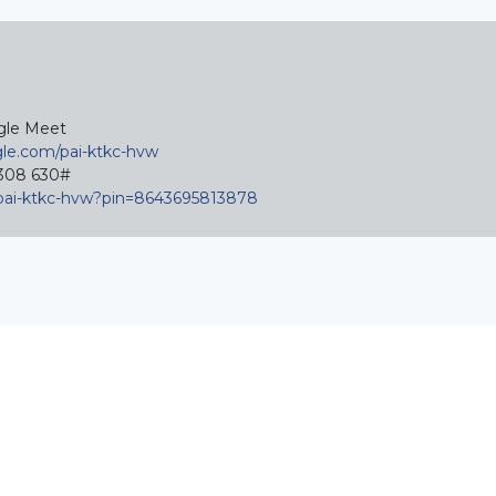
ogle Meet
gle.com/pai-ktkc-hvw
 308 630‬#
t/pai-ktkc-hvw?pin=8643695813878