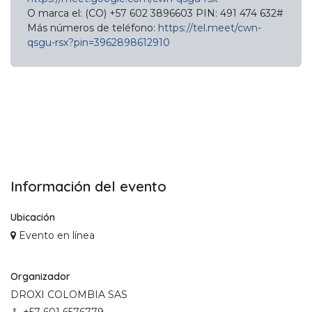
O marca el: ‪(CO) +57 602 3896603‬ PIN: ‪491 474 632‬#
Más números de teléfono:
https://tel.meet/cwn-
qsgu-rsx?pin=3962898612910
Información del evento
Ubicación
Evento en línea
Organizador
DROXI COLOMBIA SAS