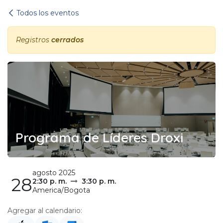
Ir al contenido
Todos los eventos
Registros
cerrados
Programa de Líderes Droxi
agosto 2025
28
2:30 p. m.
3:30 p. m.
America/Bogota
Agregar al calendario: