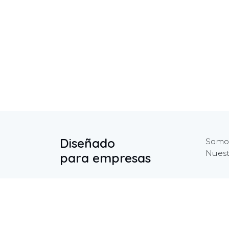
Diseñado
Somos
Nuest
para empresas
Inicio
Contáctenos
+1 
Política de privacidad
in
Ayuda