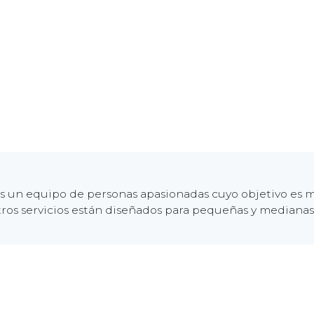
 un equipo de personas apasionadas cuyo objetivo es me
ros servicios están diseñados para pequeñas y mediana
555-555-5556
fo@suempresa.ejemplo.com