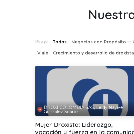
Ir al contenido
Nuestra
Blogs:
Todos
Negocios con Propósito — 
Viaje
Crecimiento y desarrollo de droxist
DROXI COLOMBIA SAS, Leidy Nayive
González Suárez
Mujer Droxista: Liderazgo,
vocación y fuerza en la comunid